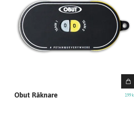
Obut Räknare
199 k