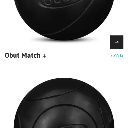
Obut Match +
2 299 kr